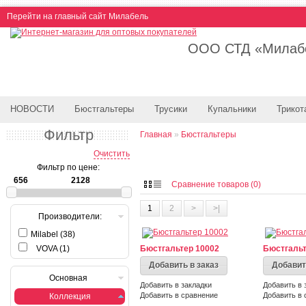
Перейти на главный сайт Милабель
ООО СТД «Милабе
НОВОСТИ
Бюстгальтеры
Трусики
Купальники
Трикот
Фильтр
Главная
»
Бюстгальтеры
Очистить
Фильтр по цене:
Сравнение товаров (0)
1
2
>
>|
Производители:
Milabel (38)
VOVA (1)
Бюстгальтер 10002
Бюстгальт
Добавить в заказ
Добавит
Основная
Добавить в закладки
Добавить в 
Добавить в сравнение
Добавить в 
Коллекция