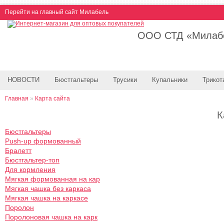
Перейти на главный сайт Милабель
ООО СТД «Милабе
НОВОСТИ
Бюстгальтеры
Трусики
Купальники
Трикот
Главная
»
Карта сайта
К
Бюстгальтеры
Push-up формованный
Бралетт
Бюстгальтер-топ
Для кормления
Мягкая формованная на кар
Мягкая чашка без каркаса
Мягкая чашка на каркасе
Поролон
Поролоновая чашка на карк