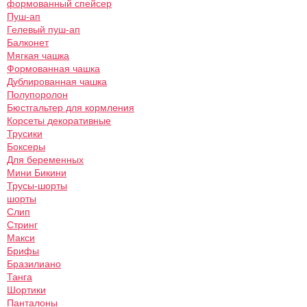
формованный спейсер
Пуш-ап
Гелевый пуш-ап
Балконет
Мягкая чашка
Формованная чашка
Дублированная чашка
Полупоролон
Бюстгальтер для кормления
Корсеты декоративные
Трусики
Боксеры
Для беременных
Мини Бикини
Трусы-шорты
шорты
Слип
Стринг
Макси
Брифы
Бразилиано
Танга
Шортики
Панталоны