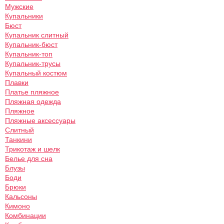
Мужские
Купальники
Бюст
Купальник слитный
Купальник-бюст
Купальник-топ
Купальник-трусы
Купальный костюм
Плавки
Платье пляжное
Пляжная одежда
Пляжное
Пляжные аксессуары
Слитный
Танкини
Трикотаж и шелк
Белье для сна
Блузы
Боди
Брюки
Кальсоны
Кимоно
Комбинации