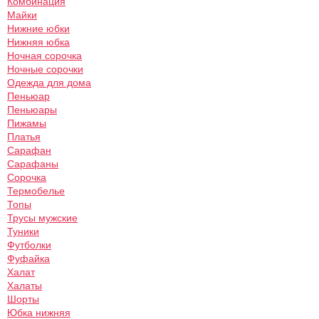
Комбинация
Майки
Нижние юбки
Нижняя юбка
Ночная сорочка
Ночные сорочки
Одежда для дома
Пеньюар
Пеньюары
Пижамы
Платья
Сарафан
Сарафаны
Сорочка
Термобелье
Топы
Трусы мужские
Туники
Футболки
Фуфайка
Халат
Халаты
Шорты
Юбка нижняя