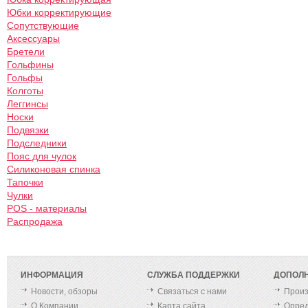
Юбки корректирующие
Сопутствующие
Аксессуары
Бретели
Гольфины
Гольфы
Колготы
Леггинсы
Носки
Подвязки
Подследники
Пояс для чулок
Силиконовая спинка
Тапочки
Чулки
POS - материалы
Распродажа
ИНФОРМАЦИЯ
СЛУЖБА ПОДДЕРЖКИ
ДОПОЛ
Новости, обзоры
Связаться с нами
Произ
О Компании
Карта сайта
Опред