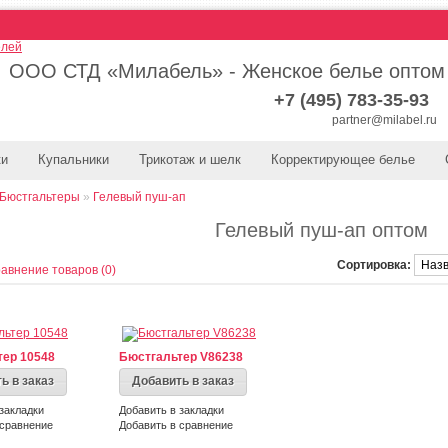
ООО СТД «Милабель» - Женское белье оптом
+7 (495) 783-35-93
partner@milabel.ru
ки
Купальники
Трикотаж и шелк
Корректирующее белье
Бюстгальтеры
»
Гелевый пуш-ап
Гелевый пуш-ап оптом
Сортировка:
авнение товаров (0)
тер 10548
Бюстгальтер V86238
ь в заказ
Добавить в заказ
закладки
Добавить в закладки
 сравнение
Добавить в сравнение