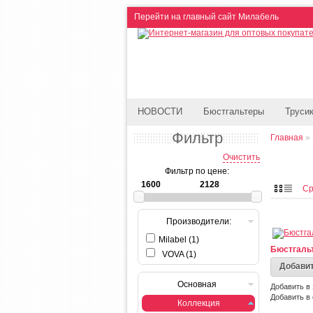
Перейти на главный сайт Милабель
НОВОСТИ
Бюстгальтеры
Труси
Фильтр
Главная
»
Очистить
Фильтр по цене:
Ср
Производители:
Milabel (1)
Бюстгаль
VOVA (1)
Добавит
Основная
Добавить в 
Добавить в
Коллекция