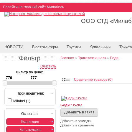
Перейти на главный сайт Милабель
ООО СТД «Милабе
НОВОСТИ
Бюстгальтеры
Трусики
Купальники
Трикот
Фильтр
Главная
»
Трикотаж и шелк
»
Боди
Очистить
Фильтр по цене:
Сравнение товаров (0)
Производители:
Milabel (1)
Боди *35202
Добавить в заказ
Основная
Добавить в закладки
Коллекция
Добавить в сравнение
Конструкция