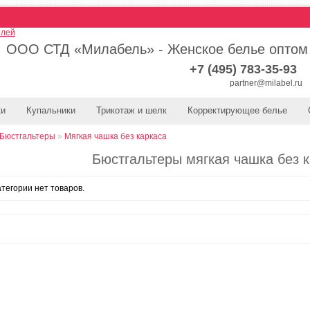
ООО СТД «Милабель» - Женское белье оптом
+7 (495) 783-35-93
partner@milabel.ru
ки
Купальники
Трикотаж и шелк
Корректирующее белье
Бюстгальтеры
»
Мягкая чашка без каркаса
Бюстгальтеры мягкая чашка без 
атегории нет товаров.