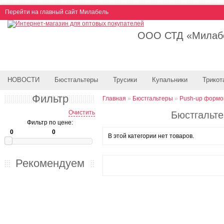
Перейти на главный сайт Милабель
ООО СТД «Милабе
НОВОСТИ
Бюстгальтеры
Трусики
Купальники
Трикот
Фильтр
Главная
»
Бюстгальтеры
»
Push-up форм
Очистить
Бюстгальте
Фильтр по цене:
В этой категории нет товаров.
Рекомендуем