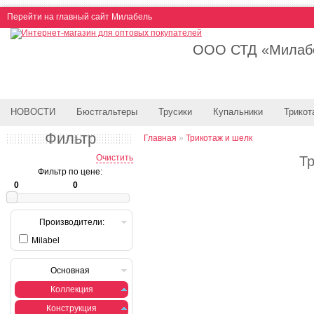
Перейти на главный сайт Милабель
ООО СТД «Милабе
НОВОСТИ
Бюстгальтеры
Трусики
Купальники
Трикот
Фильтр
Главная
»
Трикотаж и шелк
Очистить
Т
Фильтр по цене:
Производители:
Milabel
Основная
Коллекция
Конструкция